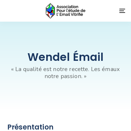
Skip
Skip
links
to
To
primary
nav
navigation
Skip
to
content
Wendel Émail
« La qualité est notre recette. Les émaux
notre passion. »
Présentation