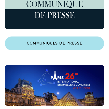
C
O
M
M
U
N
I
Q
U
É
S
D
E
P
R
E
S
S
E