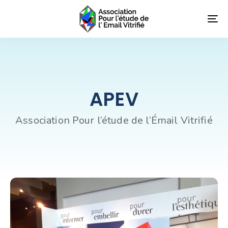
Skip
Skip
links
to
To
primary
nav
navigation
Skip
to
content
APEV
Association Pour l’étude de l’Émail Vitrifié