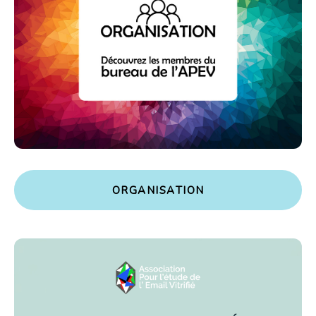
O
R
G
A
N
I
S
A
T
I
O
N