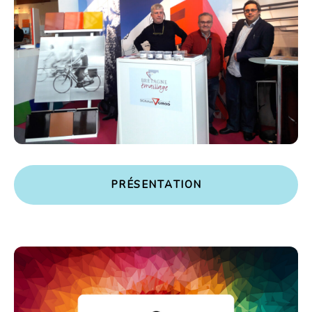
P
R
É
S
E
N
T
A
T
I
O
N